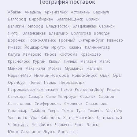
География поставок
Абакан
Анадырь
Архангельск
Астрахань
Барнаул
Белгород
Биробиджан
Благовещенск
Брянск
Великий Новгород
Владивосток
Владикавказ
Саранск
Якутск
Владикавказ
Владимир
Волгоград
Вологда
Воронеж
Горно-Алтайск
Грозный
Екатеринбург
Иваново
Ижевск
Йошкар-Ола
Иркутск
Казань
Калининград
Калуга
Кемерово
Киров
Кострома
Краснодар
Красноярск
Курган
Кызыл
Липецк
Магадан
Магас
Майкоп
Махачкала
Москва
Мурманск
Нальчик
Нарьян-Мар
Нижний Новгород
Новосибирск
Омск
Орел
Оренбург
Пенза
Пермь
Петрозаводск
Петропавловск-Камчатский
Псков
Ростов-на-Дону
Рязань
Салехард
Самара
Санкт-Петербург
Саранск
Саратов
Севастополь
Симферополь
Смоленск
Ставрополь
Сыктывкар
Тамбов
Тверь
Томск
Тула
Тюмень
Улан-Удэ
Ульяновск
Уфа
Хабаровск
Ханты-Мансийск
Центральный
Чебоксары
Челябинск
Черкесск
Чита
Элиста
Южно-Сахалинск
Якутск
Ярославль