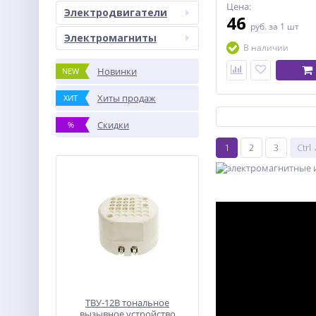
Цена:
Электродвигатели
46
руб.
за 1 шт
Электромагниты
В наличии
Новинки
NEW
Хиты продаж
ХИТ
Скидки
%
1
2
3
Ctrl
ТВУ-12В тональное
вызывное устройство