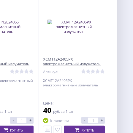
XCMT12A2405PX
ный излучатель
электромагнитный излучатель
Артикул: -
электромагнитный
XCMT12A2405PX
электромагнитный излучатель
Цена:
40
за 1 шт
руб.
за 1 шт
-
+
-
+
В наличии
КУПИТЬ
КУПИТЬ