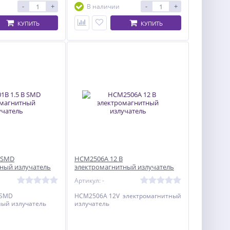
-
+
-
+
В наличии
КУПИТЬ
КУПИТЬ
В SMD
HCM2506A 12 В
ный излучатель
электромагнитный излучатель
Артикул: -
 SMD
HCM2506A 12V электромагнитный
ный излучатель
излучатель